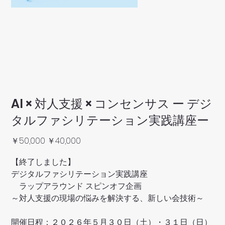
AI × 対人支援 × コンセンサス ー デジ
タルファシリテーション実践講座ー
元
セ
￥50,000
￥40,000
の
ー
価
ル
格
価
【終了しました】
格
デジタルファシリテーション実践講座
ラップアラウンド スピンオフ企画
～対人支援の現場の悩みを解決する、新しい会技術～
開催日程：２０２６年５月３０日（土）・３１日（日）