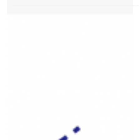
2025年度 ケアコーディネーター養成プ
ログラム｜日程が決まりました！
いつもご関心をお寄せいただき、ありがとうございます。 たく
さんのお問い合わせをいただいていた「2025年度 ケアコーディ
ネーター養成研修」について、今年も開催が決定しました！ ラ
ップアラウンドの視点を学び、実践につなげていくこの研修に
は、毎年、全国から多くの実務者の方にご参...