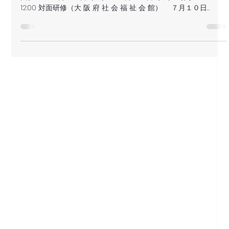
ログラム
ベーシック コース 6月12日スタート オンライン講義（Zoom ２
回） ６月１２日（金） ６月２６日（金） 時間：9:00～
12:00 対面研修（大 阪 府 社 会 福 祉 会 館） ７月１０日
（金）10:30～17:00 ７月１１日（土）10:00～18:00 ７月１２日
（日）10:00～16:00 フォローアップ（Zoom２回） ７月３１
日（金） ８月２１日（金） 時間：9:00～12:00 ※参加要件： イ
ントロダクションコース（9,900円・税込）を修了された方。本
コースは、動画視聴を中心としたオンデマンド型のプログラム
で、お好きな時間にご受講いただけます。 「2026年度 ケアコ
ーディネーター養成プログラム」について、4月1日からご参加
受付を開始させていただきます。 ラップアラウンドの視点を学
び、実践につなげていくための実践研修です。知識を学ぶだけ
でなく、現場で実践できることを目指します。 この講座で学べ
ること ◉ 対話やロールプレイを通じて、自分自身が“ラップされ
る／する”体験型の学び ◉ グループワークを通して、「支援者